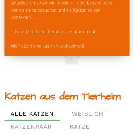
aktualisieren so oft wie möglich – aber besser ist es,
wenn sie uns besuchen und
die Katzen selber
„kontakten“……
Unsere Mitarbeiter beraten sie natürlich dabei.
Alle Katzen sind kastriert und geimpft!
Katzen aus dem Tierheim
ALLE KATZEN
WEIBLICH
KATZENPAAR
KATZE